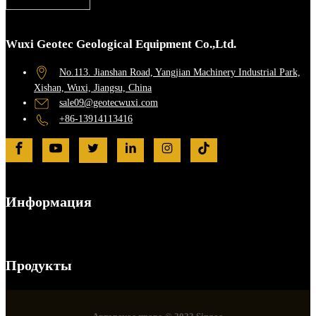
Wuxi Geotec Geological Equipment Co.,Ltd.
No.113. Jianshan Road, Yangjian Machinery Industrial Park,
Xishan, Wuxi, Jiangsu, China
sale09@geotecwuxi.com
+86-13914113416
Информация
Продукты