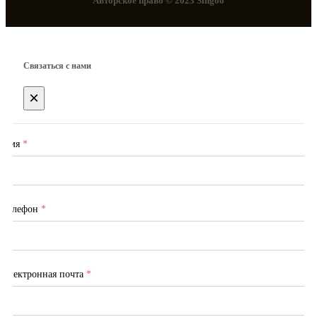
Авторское право © 2023 Singoo
Связаться с нами
×
Имя
*
Телефон
*
Электронная почта
*