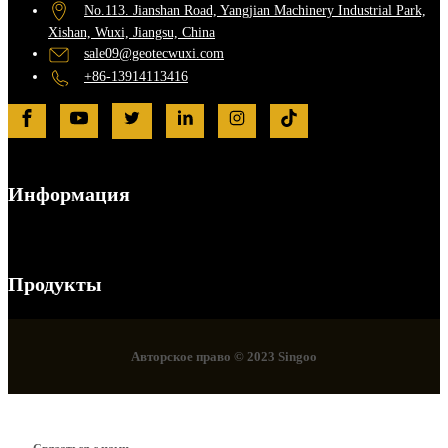
No.113. Jianshan Road, Yangjian Machinery Industrial Park,
Xishan, Wuxi, Jiangsu, China
sale09@geotecwuxi.com
+86-13914113416
Информация
Продукты
Авторское право © 2023 Singoo